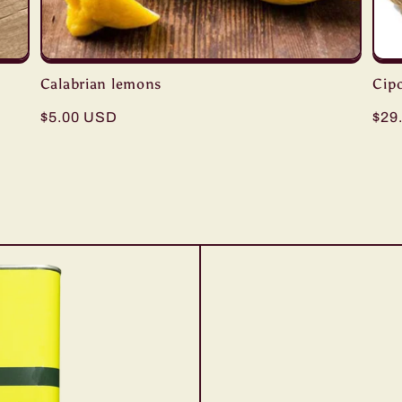
Calabrian lemons
Cipo
Regular
$5.00 USD
Reg
$29
price
pric