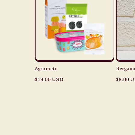
Agrumeto
Bergamo
Regular
$19.00 USD
Regula
$8.00 
price
price