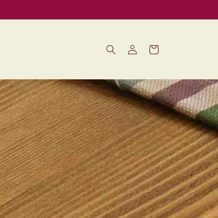
Log
Cart
in