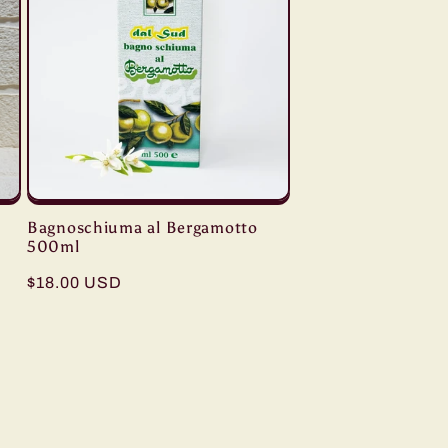
Bagnoschiuma al Bergamotto
500ml
Regular
$18.00 USD
price