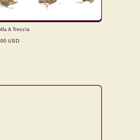
lla A Treccia
ular
.00 USD
e